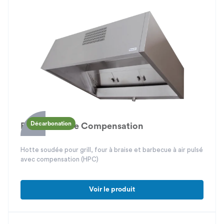
Décarbonation
Braseria Pulse Compensation
Hotte soudée pour grill, four à braise et barbecue à air pulsé
avec compensation (HPC)
Voir le produit