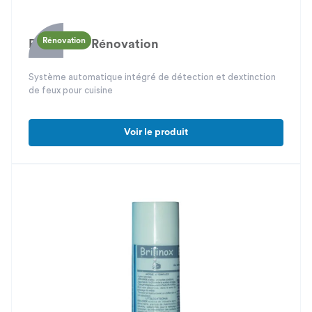
Rénovation
Pyrosafe / Rénovation
Système automatique intégré de détection et dextinction
de feux pour cuisine
Voir le produit