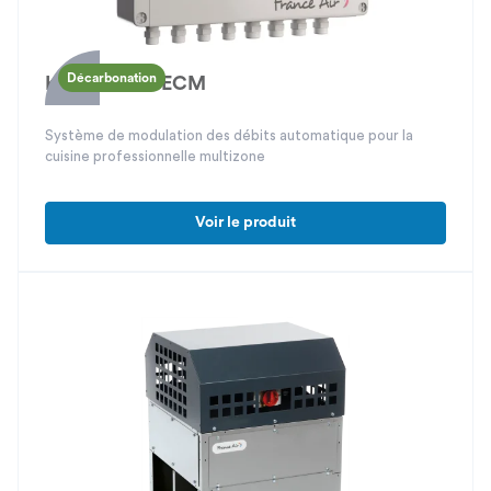
Décarbonation
Kwixo Multi ECM
Système de modulation des débits automatique pour la
cuisine professionnelle multizone
Voir le produit