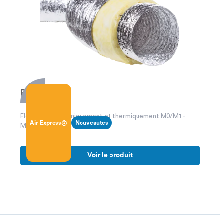
Phoni-Flex
Flexible isolé phoniquement et thermiquement M0/M1 -
Air Express
Nouveautés
M0/M0
Voir le produit