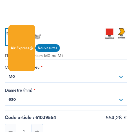
Air Express
Nouveautés
Flexible nu aluminium M0 ou M1
Classement au feu
*
M0
Diamètre (mm)
*
630
664,28 €
Code article :
61039554