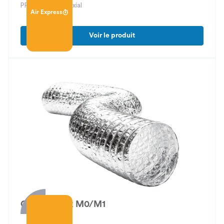
PFU 40 piquage axial
Air Express
Voir le produit
Compri-Flex M0/M1