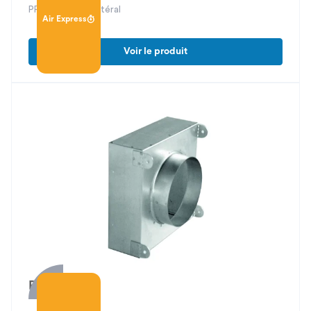
PFU 41 piquage latéral
Air Express
Voir le produit
PFU 40