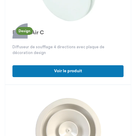
Design
Design'Air C
Diffuseur de soufflage 4 directions avec plaque de
décoration design
Voir le produit