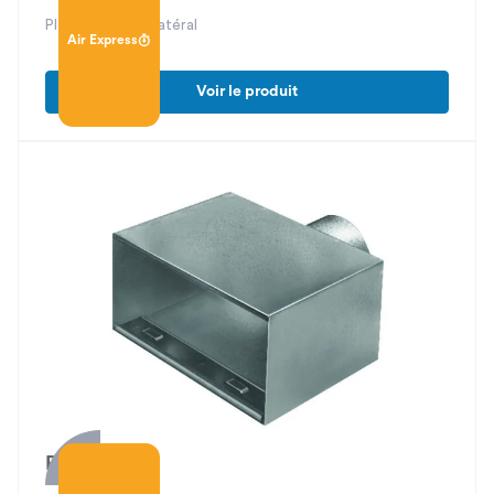
Plénum piquage latéral
Air Express
Voir le produit
PFU 20