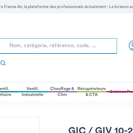
Skip to
ro France Air, la plateforme des professionnels du batiment - La livraison
Main
Content
entil.
Ventil.
Chauffage &
Récupérateurs
Cuisines Pro
rtiaire
Industrielle
Clim
& CTA
GIC / GIV 10-2