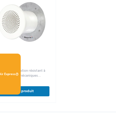
uban
che de ventilation résistant à
Air Express
 contraintes mécaniques
vées
Voir le produit