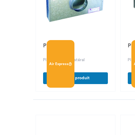
PFU 21
PF
Plénum piquage latéral
Plé
Air Express
Voir le produit