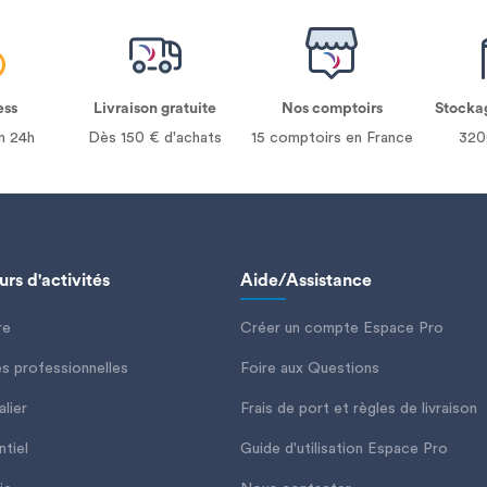
ess
Livraison gratuite
Nos comptoirs
Stocka
n 24h
Dès 150 € d'achats
15 comptoirs en France
320
rs d'activités
Aide/Assistance
re
Créer un compte Espace Pro
es professionnelles
Foire aux Questions
lier
Frais de port et règles de livraison
ntiel
Guide d'utilisation Espace Pro