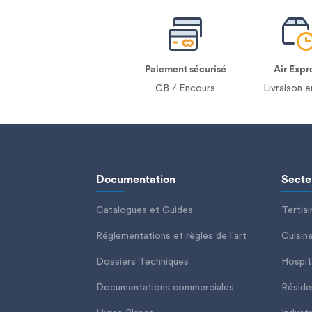
Paiement sécurisé
Air Expr
CB / Encours
Livraison e
Documentation
Secteu
Catalogues et Guides
Tertiai
Réglementations et règles de l'art
Cuisin
Dossiers Techniques
Hospita
Documentations commerciales
Réside