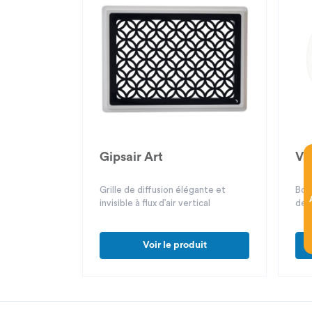
Gipsair Art
Va
Grille de diffusion élégante et
Bou
invisible à flux d’air vertical
des
éle
Voir le produit