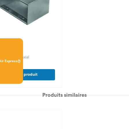
U 20
num piquage axial
Air Express
Voir le produit
Produits similaires