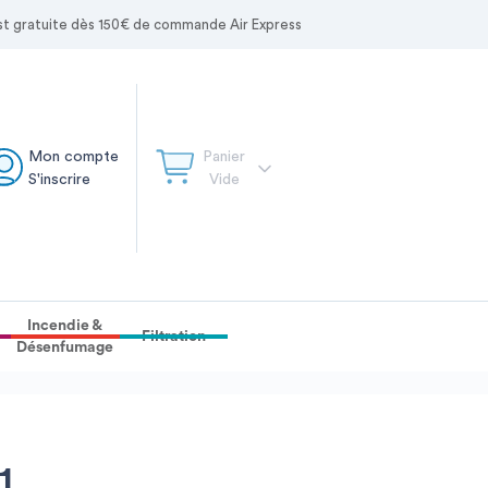
 est gratuite dès 150€ de commande Air Express
Mon compte
Panier
S'inscrire
Vide
Incendie &
Filtration
Désenfumage
1