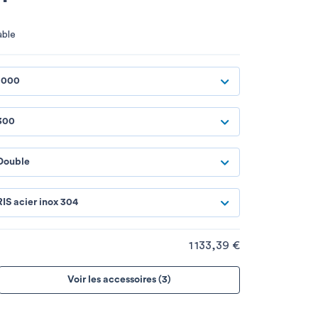
able
1000
300
Double
RIS acier inox 304
1 133,39 €
Voir les accessoires (3)