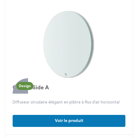
Design
Gipsair Side A
Diffuseur circulaire élégant en plâtre à flux d’air horizontal
Voir le produit