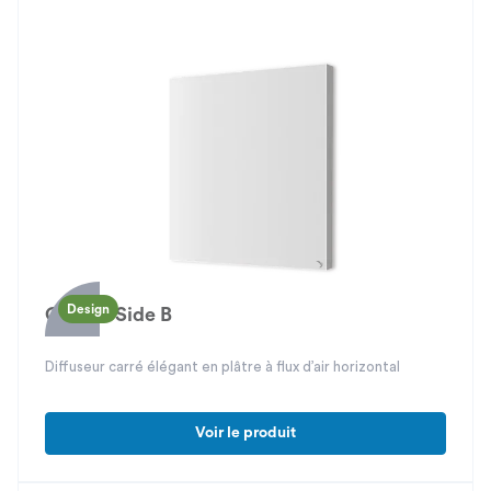
Design
Gipsair Side B
Diffuseur carré élégant en plâtre à flux d’air horizontal
Voir le produit