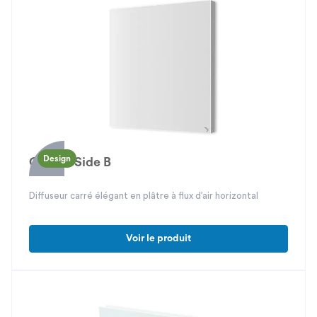
Design
Gipsair Side B
Diffuseur carré élégant en plâtre à flux d’air horizontal
Voir le produit