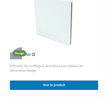
Design
Design'Air Q
Diffuseur de soufflage 4 directions avec plaque de
décoration design
Voir le produit