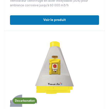
Ventilateur centrifuge en acier inoxydable (304) pour
ambiance corrosive jusqu’à 50 000 m3/h
Voir le produit
Décarbonation
Ibiza RV ECM