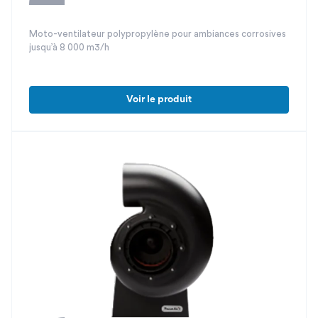
Moto-ventilateur polypropylène pour ambiances corrosives
jusqu’à 8 000 m3/h
Voir le produit