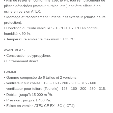
• Afin de rester en conformité avec le PV, tout remplacement de
pièces détachées (moteur, turbine, etc.) doit être effectué en
usine en version ATEX.
• Montage et raccordement : intérieur et extérieur (chaise haute
protection).
• Condition du fluide véhiculé : - 15 °C à + 70 °C en continu,
humidité < 90 %.
• Température ambiante maximum : + 35 °C.
AVANTAGES
• Construction polypropylène.
• Entraînement direct.
GAMME
• Gamme composée de 6 tailles et 2 versions :
- ventilateur sur chaise : 125 - 160 - 200 - 250 - 315 - 600.
- ventilateur pour toiture (Tourelle) : 125 - 160 - 200 - 250 - 315.
3
• Débits : jusqu’à 15 000 m
/h.
• Pression : jusqu’à 1 400 Pa.
• Existe en version ATEX CE EX II3G (IICT4).