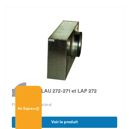
PFU 12 pour LAU 272-271 et LAP 272
Plénum piquage latéral
Air Express
Voir le produit