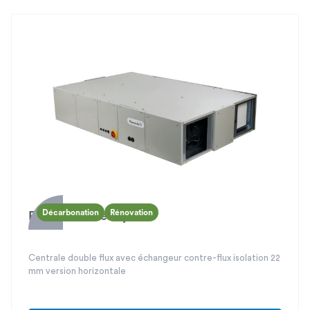
Décarbonation
Rénovation
Power Box Ready
Centrale double flux avec échangeur contre-flux isolation 22
mm version horizontale