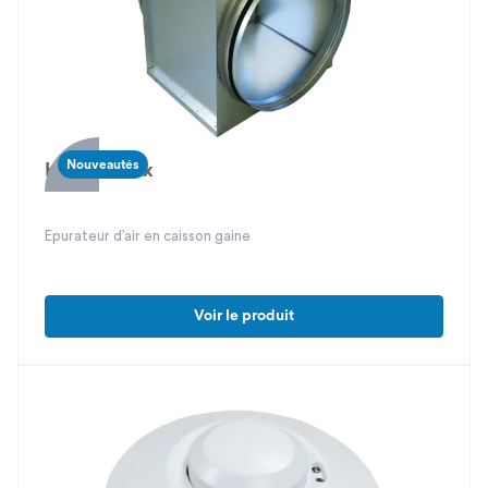
Nouveautés
Kalissia Box
Epurateur d’air en caisson gaine
Voir le produit