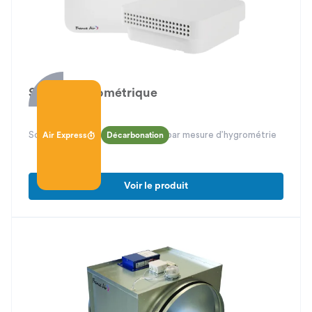
Sonde hygrométrique
Sonde et système de régulation par mesure d’hygrométrie
Air Express
Décarbonation
Voir le produit