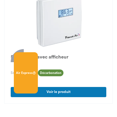
Sonde CO2 avec afficheur
Sonde CO₂ avec afficheur
Air Express
Décarbonation
Voir le produit