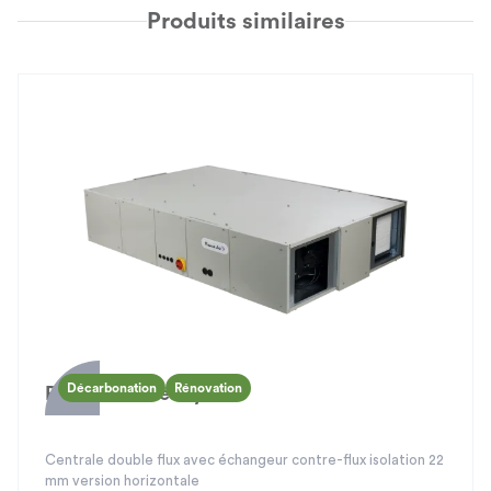
Produits similaires
Décarbonation
Rénovation
Power Box Ready
Centrale double flux avec échangeur contre-flux isolation 22
mm version horizontale