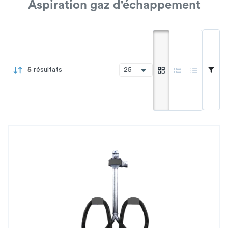
Aspiration gaz d'échappement
Mode galerie
Mode liste
Mode com
5
résultats
25