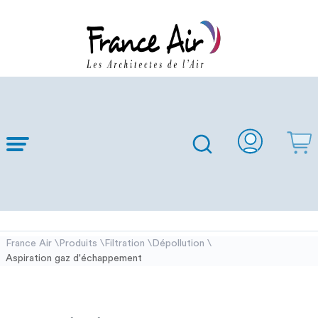
Skip to
Main
Content
France Air
Produits
Filtration
Dépollution
\
\
\
\
Aspiration gaz d'échappement