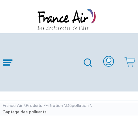
Skip to
Main
Content
France Air
Produits
Filtration
Dépollution
\
\
\
\
Captage des polluants