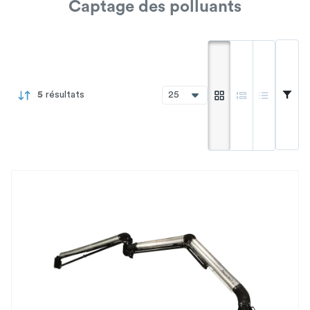
Captage des polluants
Mode galerie
Mode liste
Mode com
5
résultats
25