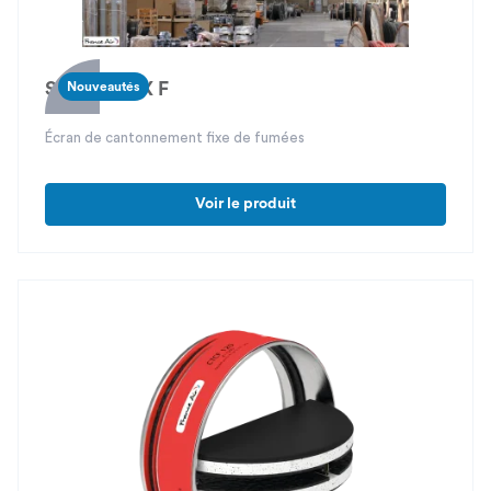
SMOKETEX F
Nouveautés
Écran de cantonnement fixe de fumées
Voir le produit