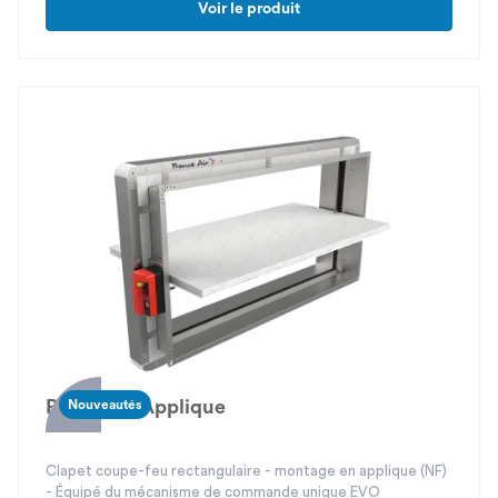
Voir le produit
REF 500 5 Applique
Nouveautés
Clapet coupe-feu rectangulaire - montage en applique (NF)
- Équipé du mécanisme de commande unique EVO