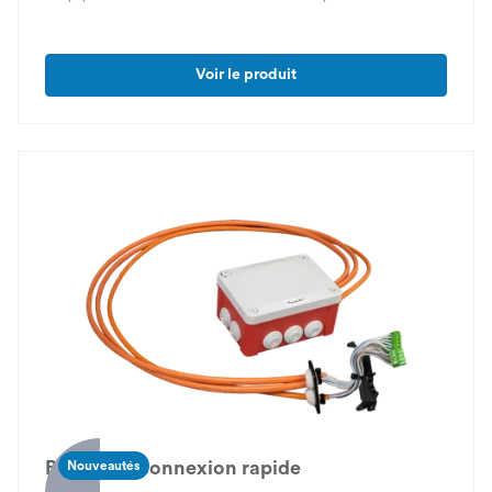
Voir le produit
Boîtier de connexion rapide
Nouveautés