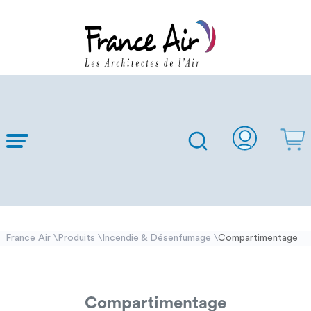
Skip to
Main
Content
France Air
Produits
Incendie & Désenfumage
Compartimentage
\
\
\
Compartimentage