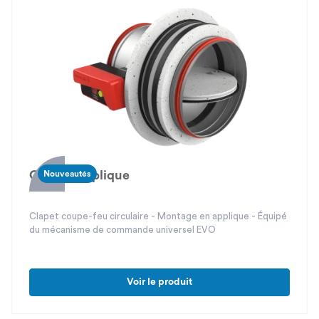
Circé 5 Applique
Nouveautés
Clapet coupe-feu circulaire - Montage en applique - Équipé
du mécanisme de commande universel EVO
Voir le produit