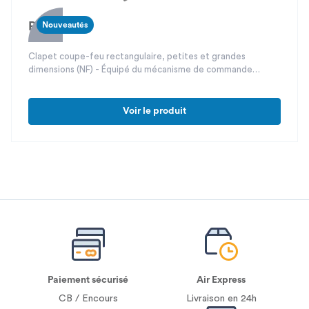
REF 500 5
Nouveautés
Clapet coupe-feu rectangulaire, petites et grandes
dimensions (NF) - Équipé du mécanisme de commande
unique EVO
Voir le produit
Paiement sécurisé
Air Express
CB / Encours
Livraison en 24h