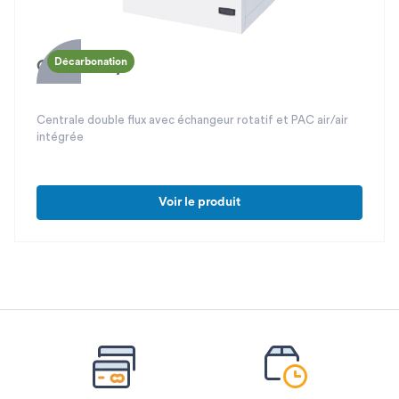
Décarbonation
Cooler Play
Centrale double flux avec échangeur rotatif et PAC air/air
intégrée
Voir le produit