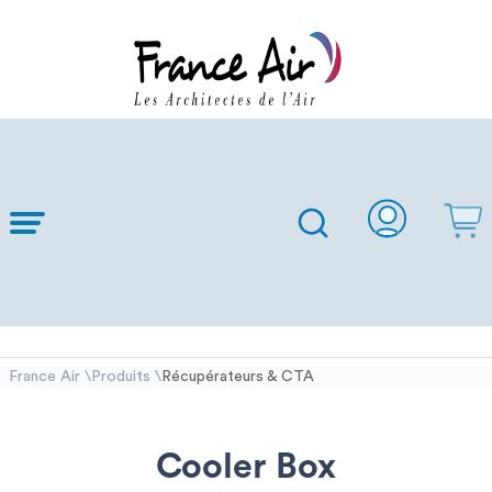
Skip to
Main
Content
France Air
Produits
Récupérateurs & CTA
\
\
Cooler Box