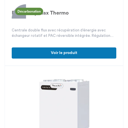
Décarbonation
PowerPlay Max Thermo
Centrale double flux avec récupération d‘énergie avec
échangeur rotatif et PAC réversible intégrée. Régulation
intégrée Oxéo® Max.
Voir le produit