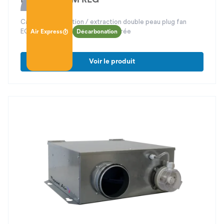
Caisson d’insufflation / extraction double peau plug fan
ECM, régulation Oxéo Fan2 intégrée
Air Express
Décarbonation
Voir le produit