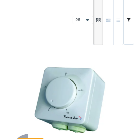
libres.
De plus, la ventilation joue un rôle déterminant dans le confort
thermique des occupants. Une ventilation adéquate assure un
25
équilibre entre la température, l'humidité et le renouvellement
d'air, créant ainsi un environnement intérieur confortable et
propice à la productivité.
Enfin, un système de ventilation efficace est aussi un allié de
taille pour l'efficacité énergétique. En favorisant le
renouvellement d'air, il permet de réduire les besoins en
chauffage et en climatisation, contribuant ainsi à une
consommation d'énergie plus maîtrisée.
Pour ces raisons, il est crucial de penser ou repenser les
systèmes de ventilation des bâtiments tertiaires. Il est crucial en
parallèle, de respecter les réglementations en vigueur lors de la
mise en place d'un système de ventilation dans un bâtiment
tertiaire.
Réglementations et normes de la ventilation tertiaire ?