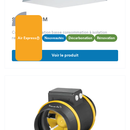
Silens'Air ECM
Caisson de ventilation basse consommation à isolation
renforcée (50 mm d’épaisseur)
Air Express
Nouveautés
Décarbonation
Rénovation
Voir le produit