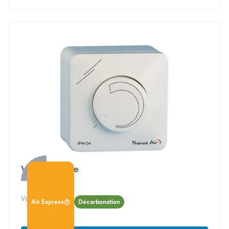
Varionys One
Variateur de tension monophasé
Air Express
Décarbonation