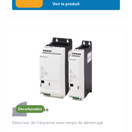
Voir le produit
Soft Drive One
Décarbonation
Sélecteur de fréquence avec rampe de démarrage