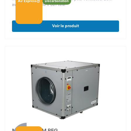
Air Express
Décarbonation
avec entrées 0 - 10 V ou PWM
Voir le produit
Modulys ECM REG