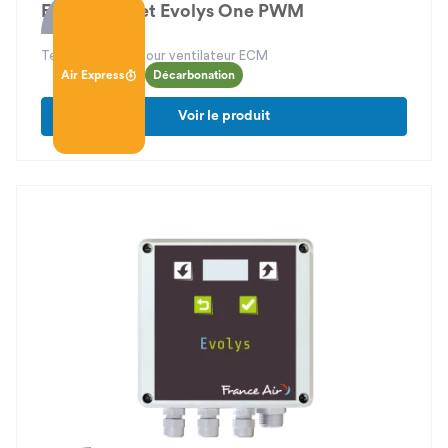
Pour les bâtiments tertiaires, les règles de ventilation sont
Evolys One et Evolys One PWM
définies par deux textes principaux : le Code du travail pour les
bâtiments accueillant des travailleurs et les règlements sanitaires
Télécommande pour ventilateur ECM
départementaux pour les bâtiments recevant du public. Les
Air Express
Décarbonation
objectifs de ces réglementations sont d'assurer une qualité de
l'air intérieur, d'éliminer les concentrations de polluants
Voir le produit
potentiellement dangereuses et de maintenir un confort
hygrothermique.
La RT2012 a renforcé les exigences en matière d'étanchéité à
l'air des bâtiments, rendant indispensable un bon fonctionnement
des systèmes de ventilation. La réglementation RE2020 apporte
de nouvelles contraintes, notamment en matière de contrôles de
l'air réceptionné dans les réseaux de ventilation.
Dans les bâtiments tertiaires, il est obligatoire d'avoir des
systèmes de ventilation indépendants pour des usages différents
et de réguler la ventilation en fonction de l'occupation. Les
débits aérauliques sont également réglementés et doivent être
pris en compte lors de la conception du système de ventilation.
Choix du type de ventilation pour les bâtiments