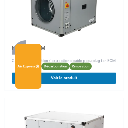
Modulys ECM
Caisson d’insufflation / extraction double peau plug fan ECM
Air Express
Décarbonation
Rénovation
Voir le produit