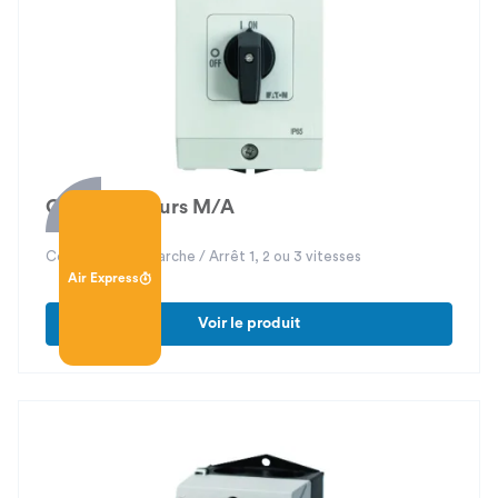
prendre en compte
le débit maximum de ventilation
, qui est le
débit de dimensionnement de l'installation. Ce dernier est défini
par la somme des débits de ventilation de tous les locaux (∑
Qdf), selon la norme NF DTU 68.3 P1-1-1.
C'est aussi important de considérer la diversité des locaux. Par
exemple, les salles polyvalentes, restaurants, bureaux ou salles
de réunions nécessitent une approche différente pour le calcul
de la ventilation.
Commutateurs M/A
Pour un dimensionnement optimal, il est recommandé de
consulter un professionnel. Il existe également des moteurs de
calcul RE2020 qui prennent en compte les paramètres de
Commutateur Marche / Arrêt 1, 2 ou 3 vitesses
Air Express
sensibilité autour de la ventilation.
Voir le produit
Quel débit de ventilation réglementaire en bâtiments ou
locaux tertiaire ?
Le débit de ventilation réglementaire dans les bâtiments
tertiaires varie en fonction de plusieurs critères, notamment le
type de local et l'activité exercée.
Pour les locaux à pollution non