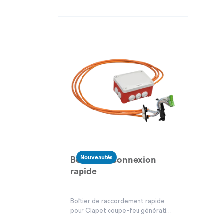
Nouveautés
Boîtier de connexion
rapide
Boîtier de raccordement rapide
pour Clapet coupe-feu génération
5