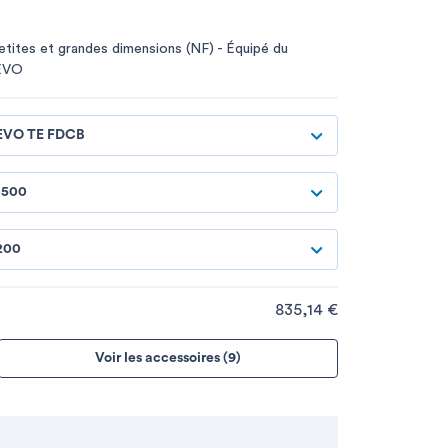
etites et grandes dimensions (NF) - Équipé du
 EVO
EVO TE FDCB
1500
200
835,14 €
Voir les accessoires (9)