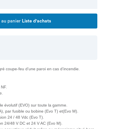
 au panier
Liste d'achats
gré coupe-feu d’une paroi en cas d’incendie.
 NF.
e.
 évolutif (EVO) sur toute la gamme.
), par fusible ou bobine (Evo T) et(Evo M).
ion 24 / 48 Vdc (Evo T).
on 24/48 V DC et 24 V AC (Evo M).