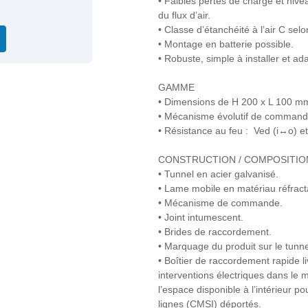
• Faibles pertes de charge et niv
du flux d’air.
• Classe d’étanchéité à l’air C se
• Montage en batterie possible.
• Robuste, simple à installer et ad
GAMME
• Dimensions de H 200 x L 100 m
• Mécanisme évolutif de command
• Résistance au feu : Ved (i↔o) e
CONSTRUCTION / COMPOSITIO
• Tunnel en acier galvanisé.
• Lame mobile en matériau réfract
• Mécanisme de commande.
• Joint intumescent.
• Brides de raccordement.
• Marquage du produit sur le tunne
• Boîtier de raccordement rapide liv
interventions électriques dans l
l’espace disponible à l’intérieur po
lignes (CMSI) déportés.