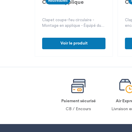
Nouveautés
Circé 5 Applique
Ci
Clapet coupe-feu circulaire -
Cla
Montage en applique - Équipé du
enc
mécanisme de commande universel
méc
EVO
EV
Voir le produit
Paiement sécurisé
Air Expr
CB / Encours
Livraison e