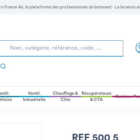
Skip to
ro France Air, la plateforme des professionnels du batiment - La livraison
Main
Content
entil.
Ventil.
Chauffage &
Récupérateurs
Cuisines Pro
rtiaire
Industrielle
Clim
& CTA
REF 500 5