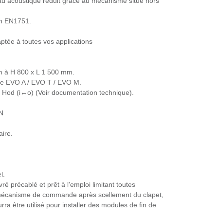
eau acoustique réduit grâce au mécanisme situé hors
lon EN1751.
aptée à toutes vos applications
m à H 800 x L 1 500 mm.
e EVO A / EVO T / EVO M.
t Hod (i↔o) (Voir documentation technique).
N
aire.
l.
ré précablé et prêt à l'emploi limitant toutes
e mécanisme de commande après scellement du clapet,
urra être utilisé pour installer des modules de fin de