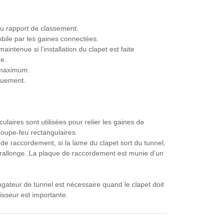
 au rapport de classement.
obile par les gaines connectées.
maintenue si l’installation du clapet est faite
e.
C maximum.
iquement.
laires sont utilisées pour relier les gaines de
 coupe-feu rectangulaires.
s de raccordement, si la lame du clapet sort du tunnel,
une rallonge. La plaque de raccordement est munie d’un
ongateur de tunnel est nécessaire quand le clapet doit
aisseur est importante.