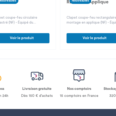
Nouveautés
Nouveautés
rcé 5
REF 500 5 Applique
pet coupe-feu circulaire
Clapet coupe-feu rectangulaire
astré (NF) - Équipé du
montage en applique (NF) - Équ
anisme de commande unique
du mécanisme de commande
O
unique EVO
Voir le produit
Voir le produit
ess
Livraison gratuite
Nos comptoirs
Stocka
n 24h
Dès 150 € d'achats
15 comptoirs en France
320