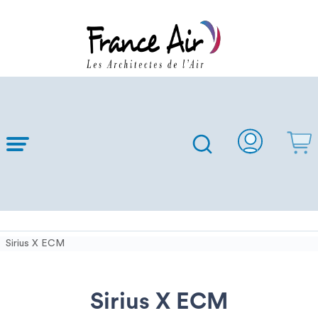
Skip to
Main
Content
Sirius X ECM
Sirius X ECM