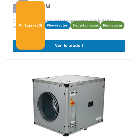
Silens'Air ECM
Caisson de ventilation basse consommation à isolation
Air Express
Nouveautés
Décarbonation
Rénovation
renforcée (50 mm d’épaisseur)
Voir le produit