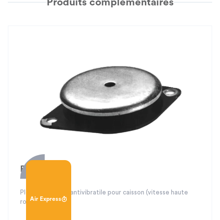
Produits complémentaires
BCA
Plot caoutchouc antivibratile pour caisson (vitesse haute
Air Express
rotation)