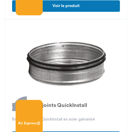
Voir le produit
Bouchons à joints QuickInstall
Bouchons à joint QuickInstall en acier galvanisé
Air Express