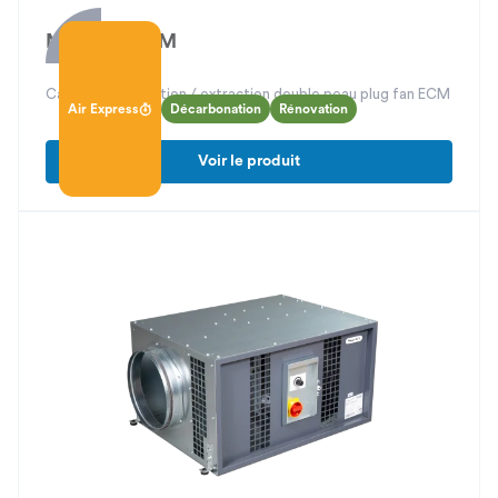
Modulys ECM
Caisson d’insufflation / extraction double peau plug fan ECM
Air Express
Décarbonation
Rénovation
Voir le produit