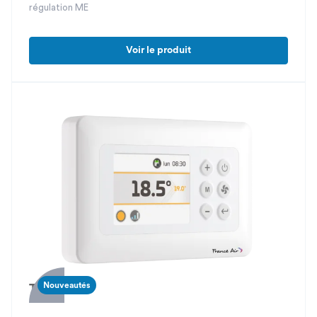
régulation ME
Voir le produit
Nouveautés
THM-MB2