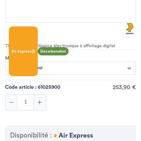
Thermostat d'ambiance électronique à affichage digital
Air Express
Décarbonation
Modèle
*
THM-AC2 mural
253,90 €
Code article :
61025900
Disponibilité :
Air Express