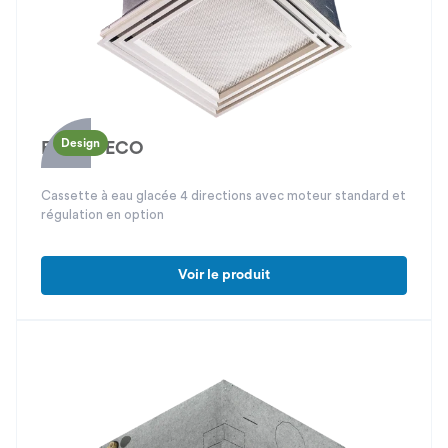
Design
Elvira DECO
Cassette à eau glacée 4 directions avec moteur standard et
régulation en option
Voir le produit