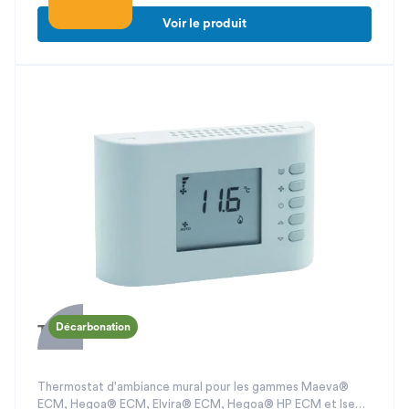
Voir le produit
Décarbonation
THM-ECM2
Thermostat d'ambiance mural pour les gammes Maeva®
ECM, Hegoa® ECM, Elvira® ECM, Hegoa® HP ECM et Isea®