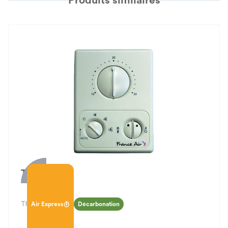
Produits similaires
THM-02
Thermostat d'ambiance
Air Express
Décarbonation