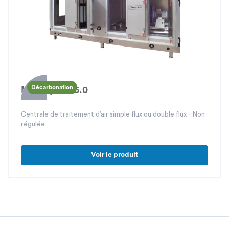
Décarbonation
Modulys TA 5.0
Centrale de traitement d’air simple flux ou double flux - Non
régulée
Voir le produit