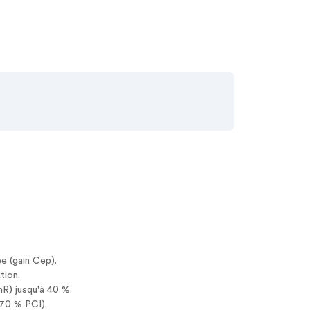
e (gain Cep).
tion.
nR) jusqu'à 40 %.
170 % PCI).