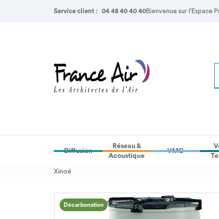
Service client :
04 48 40 40 40
Bienvenue sur l'Espace P
Réseau &
V
Diffusion
VMC
Acoustique
Te
Xinoé
Décarbonation