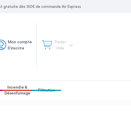
 est gratuite dès 150€ de commande Air Express
Mon compte
Panier
S'inscrire
Vide
Incendie &
Filtration
Désenfumage