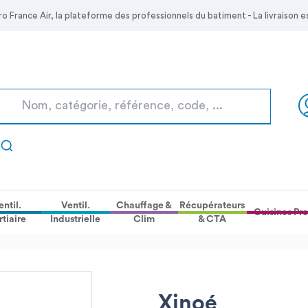
Skip to
ro France Air, la plateforme des professionnels du batiment - La livraison
Main
Content
entil.
Ventil.
Chauffage &
Récupérateurs
Cuisines Pro
rtiaire
Industrielle
Clim
& CTA
Xinoé